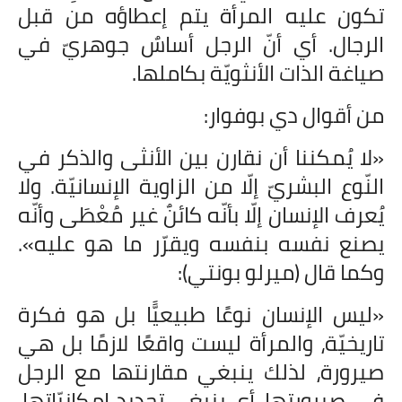
تكون عليه المرأة يتم إعطاؤه من قبل
الرجال. أي أنّ الرجل أساسٌ جوهريّ في
صياغة الذات الأنثويّة بكاملها.
من أقوال دي بوفوار:
«لا يُمكننا أن نقارن بين الأنثى والذكر في
النّوع البشريّ إلّا من الزاوية الإنسانيّة. ولا
يُعرف الإنسان إلّا بأنّه كائنٌ غير مُعْطَى وأنّه
يصنع نفسه بنفسه ويقرّر ما هو عليه».
وكما قال (ميرلو بونتي):
«ليس الإنسان نوعًا طبيعيًّا بل هو فكرة
تاريخيّة، والمرأة ليست واقعًا لازمًا بل هي
صيرورة، لذلك ينبغي مقارنتها مع الرجل
في صيرورتها، أي ينبغي تحديد إمكانيّاتها.