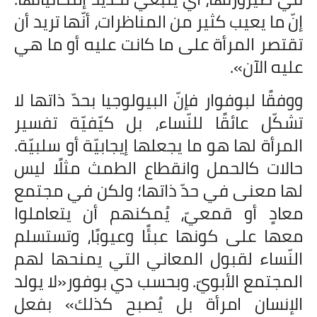
إنّ ما يعيب كثير من المناظرات، أنّها تريد أن
تقتصر المرأة على ما كانت عليه أو ما هي
عليه الآن».
ووفقًا لبوفوار فإنّ البيولوجيا بحدّ ذاتها لا
تشكّل عائقًا للنّساء، بل كيّفيّة تفسير
المرأة لها هو ما يجعلها إيجابيّة أو سلبيّة.
حالات كالحمل وانقطاع الطمث مثلًا ليس
لها معنى في حدّ ذاتها؛ ولكن في مجتمع
معادٍ أو قمعيّ، يُمكنهم أن يتعاملوا
معها على كونها عبئًا وعيوبًا، وتستسلم
النّساء لقبول المعاني التي يمنحها لهم
المجتمع الأبويّ. وبحسب دي بوفور«لا يولد
الإنسان امرأة بل يُصبح كذلك» بفعل