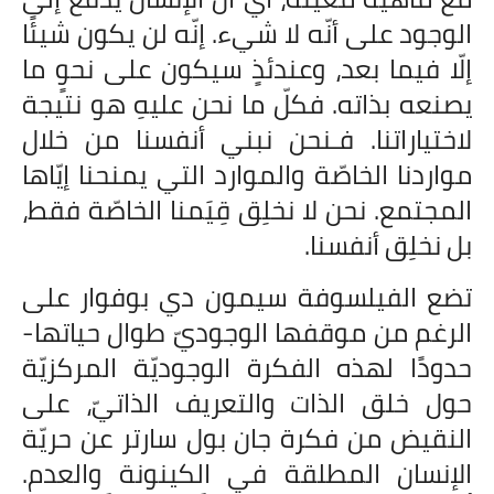
على مقام سبا
الوجود على أنّه لا شيء. إنّه لن يكون شيئًا
فيديوهات
إلّا فيما بعد، وعندئذٍ سيكون على نحوٍ ما
يصنعه بذاته. فكلّ ما نحن عليهِ هو نتيجة
اقتباسات روائية
لاختياراتنا. فـنحن نبني أنفسنا من خلال
أعداد جريدة سبا
مواردنا الخاصّة والموارد التي يمنحنا إيّاها
المجتمع. نحن لا نخلِق قِيَمنا الخاصّة فقط،
بل نخلِق أنفسنا.
تضع الفيلسوفة سيمون دي بوفوار على
الرغم من موقفها الوجوديّ طوال حياتها-
حدودًا لهذه الفكرة الوجوديّة المركزيّة
حول خلق الذات والتعريف الذاتيّ، على
النقيض من فكرة جان بول سارتر عن حريّة
الإنسان المطلقة في الكينونة والعدم.