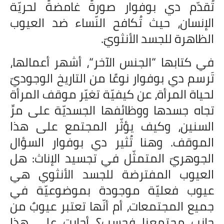
تُقدّم دي بوفوار صورةً غامضةً لحريّة
الإنسان، حيث تُكافح النّساء ضد العيوب
الظاهرة للجسد الأنثويّ.
في كتابها “الجنس الآخر“، أشهر أعمالها،
تَرسم دي بوفوار نوعًا من التاريخ الوجوديّ
لحياة المرأة، عن كيفيّة تغيّر موقف المرأة
تجاه جسدها ووظائفها الجسديّة على مرِّ
السنين، وكيف يؤثّر المجتمع على هذا
الموقف. وهنا تُثير دي بوفوار السؤال
الجوهريّ المتمثّل في تجسيد الإناث: هل
العيوب المفترضة للجسد الأنثوي هي
عيوب فعليّة موجودة بموضوعيّة في
جميع المجتمعات، أم أنّها تعتبر عيوبٌ من
جانب مجتمعنا فحسب؟ أجابت على هذا