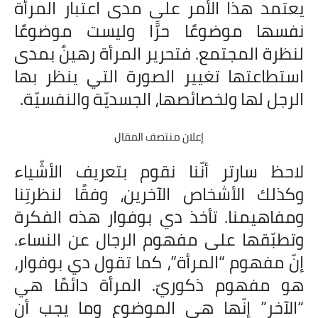
يعتمد هذا الأمر على مدى اعتبار المرأة
نفسها موضوعًا حرًّا وليست موضوعًا
لنظرة المجتمع. فتحرير المرأة رهينٌ بمدى
استطاعتها تغيير الصورة التي ينظر بها
الرجل لها ولخصائصها، الجسديّة والنفسيّة.
إعلان منتصف المقال
لاحظ سارتر أنّنا نقوم بتعريف الأشّياء
وكذلك الأشخاص الآخرين، وفقًا لنظرتِنا
ومفاهيمنا. تأخذ دي بوفوار هذه الفكرة
وتطبّقها على مفهوم الرجال عن النساء.
إنّ مفهوم “المرأة”، كما تقول دي بوفوار،
هو مفهوم ذكوريّ. المرأة دائمًا هي
“الآخر” إنّها هي الموضوع وما يجِب أن