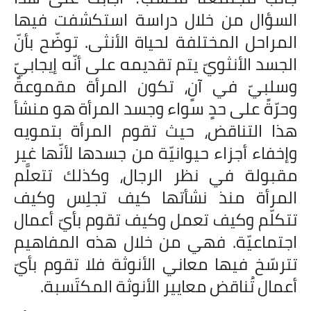
السؤال من خلال دراسة استكشفت فيها
المراحل المختلفة لحياة الأنثى. توضّح بأنّ
الجسد الأنثويّ يتم تقديمه على أنّه إيجابيّ
وسلبيّ في آنٍ، تكون المرأة مقموعةً
وحرّةً على حدٍ سواء وجسد المرأة هو منشأ
هذا التناقض، حيث تقوم المرأة بتمويه
وإخفاء أجزاء حيوانيّة من جسدها لأنّها غير
مقبولة في نظر الرجال، وكذلك تتعلَّم
المرأة منذ نشأتها كيف تجلِس وكيف
تتكلّم وكيف تعمل وكيف تقوم بأيّ أعمال
اجتماعيّة. فهي من خلال هذه المفاهيم
تترسّخ فيها معاني الأنوثة فلا تقوم بأيّ
أعمال تُناقض معايير الأنوثة المكتَسبة.