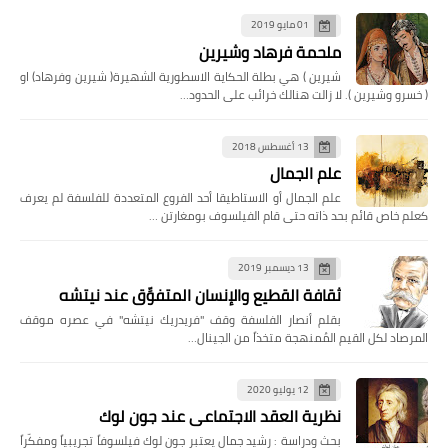
01 مايو 2019
ملحمة فرهاد وشيرين
شيرين ) هي بطلة الحكاية الاسطورية الشهيرة( شيرين وفرهاد) او
( خسرو وشيرين ). لا زالت هنالك خرائب على الحدود…
13 أغسطس 2018
علم الجمال
علم الجمال أو الاستاطيقا أحد الفروع المتعددة للفلسفة لم يعرف
كعلم خاص قائم بحد ذاته حتى قام الفيلسوف بومغارتن …
13 ديسمبر 2019
ثقافة القطيع والإنسان المتفوِّق عند نيتشه
بقلم أنصار الفلسفة وقف "فريدريك نيتشه" في عصره موقف
المرصاد لكل القيم المُمنهجة متخذاً من الجينال…
12 يوليو 2020
نظرية العقد الاجتماعي عند جون لوك
بحث ودراسة : رشيد جمال يعتبر جون لوك فيلسوفاً تجريبياً ومفكّراً