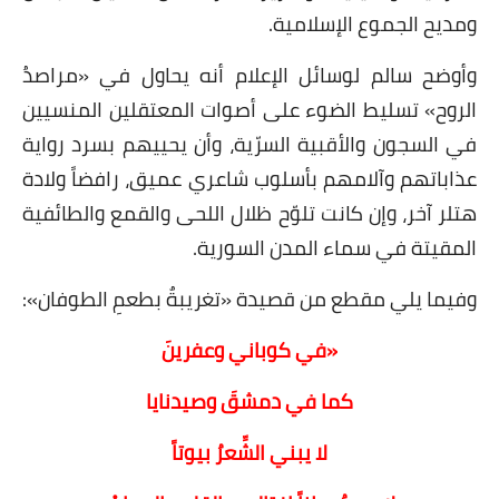
ومديح الجموع الإسلامية.
وأوضح سالم لوسائل الإعلام أنه يحاول في «مراصدُ
الروح» تسليط الضوء على أصوات المعتقلين المنسيين
في السجون والأقبية السرّية، وأن يحييهم بسرد رواية
عذاباتهم وآلامهم بأسلوب شاعري عميق، رافضاً ولادة
هتلر آخر، وإن كانت تلوّح ظلال اللحى والقمع والطائفية
المقيتة في سماء المدن السورية.
وفيما يلي مقطع من قصيدة «تغريبةٌ بطعمِ الطوفان»:
«في كوباني وعفرينَ
كما في دمشقَ وصيدنايا
لا يبني الشِّعرُ بيوتاً