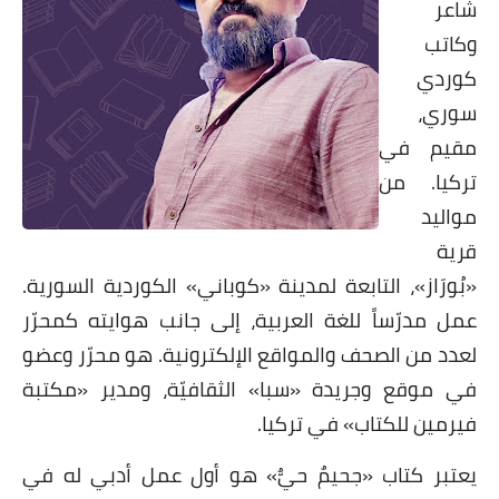
شاعر
وكاتب
كوردي
سوري،
مقيم في
تركيا. من
مواليد
قرية
«بُورَاز»، التابعة لمدينة «كوباني» الكوردية السورية.
عمل مدرّساً للغة العربية، إلى جانب هوايته كمحرّر
لعدد من الصحف والمواقع الإلكترونية. هو محرّر وعضو
في موقع وجريدة «سبا» الثقافيّة، ومدير «مكتبة
فيرمين للكتاب» في تركيا.
يعتبر كتاب «جحيمٌ حيٌّ» هو أول عمل أدبي له في