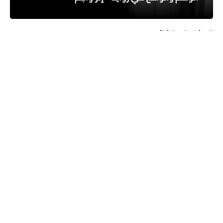
المشاركات الشائعة
19 ديسمبر 2019
ما معنى الوجود يسبِق الماهية؟ وهل الإنسان حرٌّ
في أفعاله؟
اللوحة للتشكيلي العراقي مؤيد محسن إنَّ الوجود الإنساني هو عبارة عن اختيارنا
لماهيَّتنا ، واختيارنا لماهيَّتنا…
01 مايو 2019
ملحمة فرهاد وشيرين
شيرين ) هي بطلة الحكاية الاسطورية الشهيرة( شيرين وفرهاد) او
( خسرو وشيرين ). لا زالت هنالك خرائب على الحدود…
13 أغسطس 2018
علم الجمال
علم الجمال أو الاستاطيقا أحد الفروع المتعددة للفلسفة لم يعرف