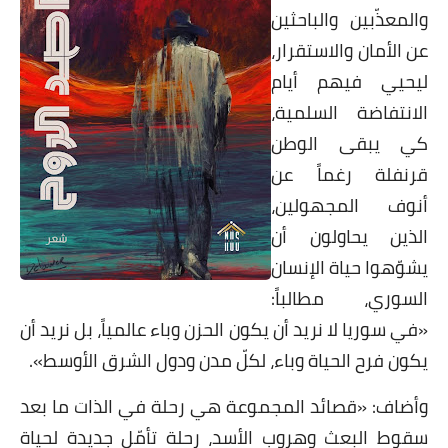
والمعذّبين والباحثين
عن الأمان والاستقرار،
ليحيي فيهم أيام
الانتفاضة السلمية،
كي يبقى الوطن
قرنفلة رغماً عن
أنوف المجهولين،
الذين يحاولون أن
يشوّهوا حياة الإنسان
السوري، مطالباً:
«في سوريا لا نريد أن يكون الحزن وباء عالمياً، بل نريد أن
يكون فرح الحياة وباء، لكلّ مدن ودول الشرق الأوسط».
وأضاف: «قصائد المجموعة هي رحلة في الذات ما بعد
سقوط البعث وهروب الأسد، رحلة تأمّل جديدة لحياة