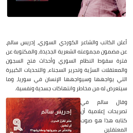
على مقام سبا
فيديوهات
اقتباسات روائية
أعداد جريدة سبا
أعلن الكاتب والشاعر الكوردي السوري، إدريس سالم،
عن مضمون مجموعته الشعرية الجديدة، والمكتوبة عن
فترة سقوط النظام السوري وأحداث فتح السجون
والمعتقلات السرّية وتحرير السجناء، والتحديات الكبيرة
التي يواجهها وسيواجهها الإنسان في سوريا، وما
سيتعرض له من مخاطر وانتهاكات جسدية ونفسية.
وقال سالم في
تصريحات إعلامية أن
كتابه هذا هو صوت
المعتقلين