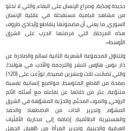
جديدة وجدّية، وصراع الإنسان على البقاء، والتي لا تخلو
من مشاهد قيامية مستفحلة في عقلية الإنسان
السوري، ما يعني أن مضمونها يتقاطع ويُحاذي ظروف
هذه المرحلة، التي فرضتها الحرب على الشرق
الأوسط».
وتتناول المجموعة الشعرية الثانية لسالم والصادرة عن
دار نوس هاوس للنشر والترجمة والأدب في هولندا،
والتي تضمّنت ثلاث وعشرين قصيدة، توزّعت على (120)
صفحة من القطع المتوسط، مواضيع إنسانية نفسية
متنوّعة، عبّر من خلالها عن تفاعله مع أسئلة الألم
الروحي، والموت المحتّم، والحرّية المشوّهة في الشرق
المشوّه، وتحرير الذات من الاضطهاد والحقد
والهستيرية الطائفية، إضافة إلى محاربة الأقلّيات
العرقية والدينية، وتحرير المرأة من طُغيان الجهل