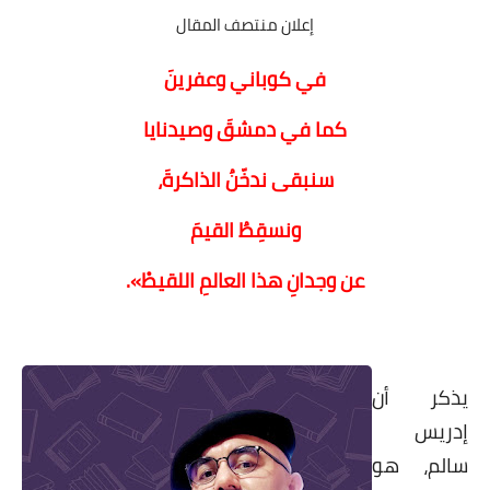
إعلان منتصف المقال
في كوباني وعفرينَ
كما في دمشقَ وصيدنايا
سنبقى ندخّنُ الذاكرةَ،
ونسقِطُ القيمَ
عن وجدانِ هذا العالمِ اللقيطْ».
يذكر أن
إدريس
سالم، هو