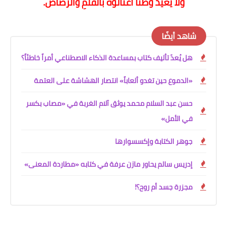
ولا يعيدُ وطناً اغتالوه بالقلمِ والرصاصْ.
شاهد أيضًا
هل يُعدّ تأليف كتاب بمساعدة الذكاء الاصطناعي أمراً خاطئاً؟
«الدموع حين تغدو ألعاباً» انتصار الهشاشة على العتمة
حسن عبد السلام محمد يوثق آلام الغربة في «مصاب بكسر
في الأمل»
جوهر الكتابة وإكسسوارها
إدريس سالم يحاور مازن عرفة في كتابه «مطاردة المعنى»
مجزرة جسد أم روح؟!