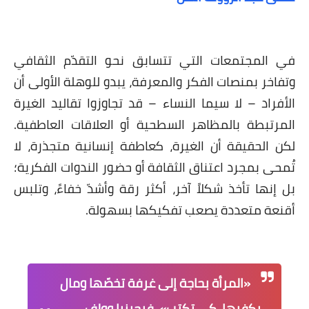
على مقام سبا
فيديوهات
في المجتمعات التي تتسابق نحو التقدّم الثقافي
اقتباسات روائية
وتفاخر بمنصات الفكر والمعرفة، يبدو للوهلة الأولى أن
أعداد جريدة سبا
الأفراد – لا سيما النساء – قد تجاوزوا تقاليد الغيرة
المرتبطة بالمظاهر السطحية أو العلاقات العاطفية.
لكن الحقيقة أن الغيرة، كعاطفة إنسانية متجذرة، لا
تُمحى بمجرد اعتناق الثقافة أو حضور الندوات الفكرية؛
بل إنها تأخذ شكلاً آخر، أكثر رقة وأشدّ خفاءً، وتلبس
أقنعة متعددة يصعب تفكيكها بسهولة.
«المرأة بحاجة إلى غرفة تخصّها ومال
يكفيها، كي تكتب». فرجينيا وولف