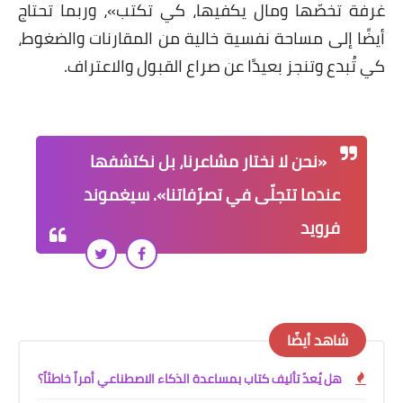
غرفة تخصّها ومال يكفيها، كي تكتب»، وربما تحتاج
أيضًا إلى مساحة نفسية خالية من المقارنات والضغوط،
كي تُبدع وتنجز بعيدًا عن صراع القبول والاعتراف.
«نحن لا نختار مشاعرنا، بل نكتشفها
عندما تتجلّى في تصرّفاتنا». سيغموند
فرويد
شاهد أيضًا
هل يُعدّ تأليف كتاب بمساعدة الذكاء الاصطناعي أمراً خاطئاً؟