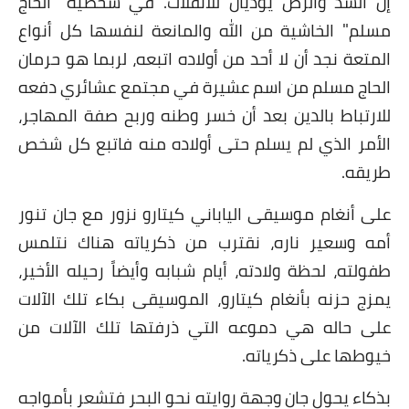
إن الشدّ والرصّ يؤديان للانفلات. في شخصية "الحاج
مسلم" الخاشية من الله والمانعة لنفسها كل أنواع
المتعة نجد أن لا أحد من أولاده اتبعه، لربما هو حرمان
الحاج مسلم من اسم عشيرة في مجتمع عشائري دفعه
للارتباط بالدين بعد أن خسر وطنه وربح صفة المهاجر،
الأمر الذي لم يسلم حتى أولاده منه فاتبع كل شخص
طريقه.
على أنغام موسيقى الياباني كيتارو نزور مع جان تنور
أمه وسعير ناره، نقترب من ذكرياته هناك نتلمس
طفولته، لحظة ولادته، أيام شبابه وأيضاً رحيله الأخير،
يمزج حزنه بأنغام كيتارو، الموسيقى بكاء تلك الآلات
على حاله هي دموعه التي ذرفتها تلك الآلات من
خيوطها على ذكرياته.
بذكاء يحول جان وجهة روايته نحو البحر فتشعر بأمواجه