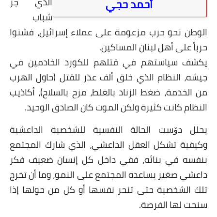
الذي جرّ
أحمد حجي
شباب
الوطن نحو حرب مزعومة على عملاء إسرائيل، فشنوا
حرباً على أهل لبنان المساكين.
يكشف سياستهم في قتلهم للكورد الخادمين في
جيشه، النظام الذي خلق ألف عذر للقتل (حاول الهرب
من الخدمة، ضغط الزناد بالغلط، مزح بالسلاح)، أكاذيب
النظام كانت كثيرة ولكن الموت كان الصادق الوحيد.
يحلل دۆست الحالة النفسية للشخصية الداعشية
وكيفية تشكل العقل الداعشي، الذي شارك المجتمع
بنفسه في بنائه، ففي داخل كل إنسان ضعيف فكر
داعشي صغير يساعده المجتمع على النمو، وما أن تخرج
تلك الشخصية حتى تنحر نفسها أو كل من حولها إذا
سنحت لها الفرصة.