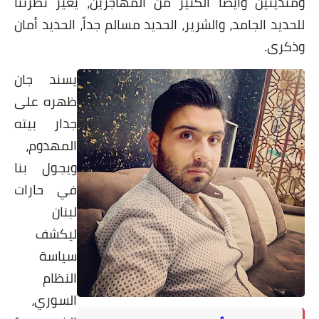
ومتدينين وأيضاً الكثير من المهاجرين، يغير نظرتنا
للحديد الجامد، والشرير، الحديد مسالم جداً، الحديد أمان
وذكرى.
يسند جان
ظهره على
جدار بيته
المهدوم،
ويجول بنا
في حارات
لبنان
ليكشف
سياسة
النظام
السوري،