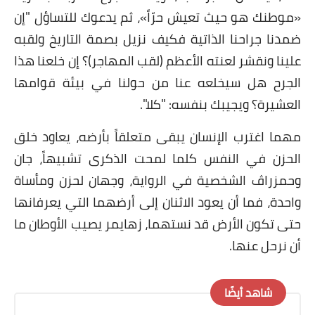
«موطنك هو حيث تعيش حرّاً»، ثم يدعوك للتساؤل
"إن
ضمدنا جراحنا الذاتية فكيف نزيل بصمة التاريخ ولقبه
علينا ونقشر لعنته الأعظم (لقب المهاجر)؟ إن خلعنا هذا
الجرح هل سيخلعه عنا من حولنا في بيئة قوامها
العشيرة؟ ويجيبك بنفسه: "كلا".
مهما اغترب الإنسان يبقى متعلقاً بأرضه، يعاود خلق
الحزن في النفس كلما لمحت الذكرى تشبيهاً، جان
وحمزراڤ الشخصية في الرواية، وجهان لحزن ومأساة
واحدة، فما أن يعود الاثنان إلى أرضهما التي يعرفانها
حتى تكون الأرض قد نستهما، زهايمر يصيب الأوطان ما
أن نرحل عنها.
شاهد أيضًا