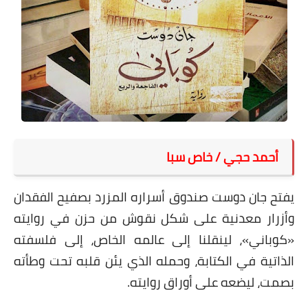
على مقام سبا
فيديوهات
اقتباسات روائية
أعداد جريدة سبا
أحمد حجي / خاص سبا
يفتح جان دوست صندوق أسراره المزرد بصفيح الفقدان
وأزرار معدنية على شكل نقوش من حزن في روايته
«کوباني»، لينقلنا إلى عالمه الخاص، إلى فلسفته
الذاتية في الكتابة، وحمله الذي يئن قلبه تحت وطأته
بصمت، ليضعه على أوراق روايته.