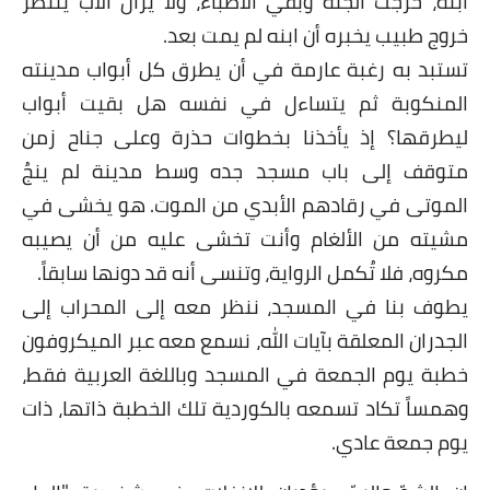
ابنه، خرجت الجثة وبقي الأطباء، ولا يزال الأب ينتظر
خروج طبيب يخبره أن ابنه لم يمت بعد.
تستبد به رغبة عارمة في أن يطرق كل أبواب مدينته
المنكوبة ثم يتساءل في نفسه هل بقيت أبواب
ليطرقها؟ إذ يأخذنا بخطوات حذرة وعلى جناح زمن
متوقف إلى باب مسجد جده وسط مدينة لم ينجُ
الموتى في رقادهم الأبدي من الموت. هو يخشى في
مشيته من الألغام وأنت تخشى عليه من أن يصيبه
مكروه، فلا تُكمل الرواية، وتنسى أنه قد دونها سابقاً.
يطوف بنا في المسجد، ننظر معه إلى المحراب إلى
الجدران المعلقة بآيات الله، نسمع معه عبر الميكروفون
خطبة يوم الجمعة في المسجد وباللغة العربية فقط،
وهمساً تكاد تسمعه بالكوردية تلك الخطبة ذاتها، ذات
يوم جمعة عادي.