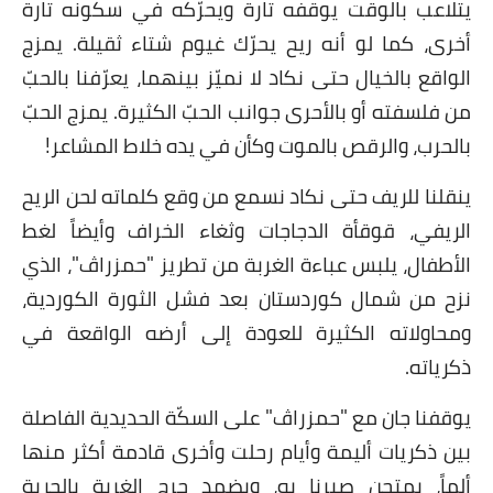
يتلاعب بالوقت يوقفه تارة ويحرّكه في سكونه تارة
أخرى، كما لو أنه ريح يحرّك غيوم شتاء ثقيلة. يمزج
الواقع بالخيال حتى نكاد لا نميّز بينهما، يعرّفنا بالحبّ
من فلسفته أو بالأحرى جوانب الحبّ الكثيرة. يمزج الحبّ
بالحرب، والرقص بالموت وكأن في يده خلاط المشاعر!
ينقلنا للريف حتى نكاد نسمع من وقع كلماته لحن الريح
الريفي، قوقأة الدجاجات وثغاء الخراف وأيضاً لغط
الأطفال، يلبس عباءة الغربة من تطريز "حمزراڤ"، الذي
نزح من شمال كوردستان بعد فشل الثورة الكوردية،
ومحاولاته الكثيرة للعودة إلى أرضه الواقعة في
ذكرياته.
يوقفنا جان مع "حمزراڤ" على السكّة الحديدية الفاصلة
بين ذكريات أليمة وأيام رحلت وأخرى قادمة أكثر منها
ألماً، يمتحن صبرنا به، ويضمد جرح الغربة بالحرية