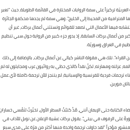
العربيّة تركيزاً على سمة الروايات المختارة في القائمة الطويلة، حيث "تعبر
تها المترامية من المحيط إلى الخليج". وهي سمة لم يجدها محكمو الجائزة
تشابه فيها الأعمال التي تصعد للقوائم وتستثني أعمال بركات، غير أن
بر من أعمال بركات السابقة، إذ يدور جزء كبير من الرواية حول سبي تنظيم
نظيم في العراق وسوريّة.
لقراء". تلك هي مقولة الناشر كيالي عن أعمال بركات، بالإضافة إلى ذلك
 عزلته ومهارته، لكنَّ نقداً كالذي حظى به روائيون عرب ومجايلون له لم
ناء ترجمات فردية للفرنسية والإسبانية، لم يتنجز للآن ترجمة كاملة لأي عمل
اثان مورين.
ء الكتابة حتى الإيمان أنني، مُذْ كتبْتُ السطر الأول، تخيَّرتُ لنَفْسي خساراتٍ
ةً على الرفوف في بيتي". يقول بركات عشية الإعلان عن نوبل للآداب في
نشور مؤخراً "لقد حاولت ترجمة واحدة منها أكثر من مرّة على مدى سبع