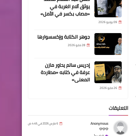
يوثق آلام الغربة في
«مصاب بكسر في الأمل»
09 يونيو 2026
جوهر الكتابة وإكسسوارها
28 مايو 2026
إدريس سالم يحاور مازن
عرفة في كتابه «مطاردة
المعنى»
26 مايو 2026
التعليقات
Anonymous
6 مارس 2026 في 4:49 ص
🤍🤍🤍
اترك رداً