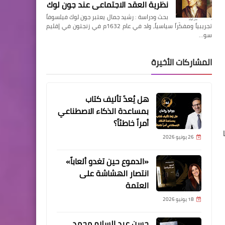
نظرية العقد الاجتماعي عند جون لوك
بحث ودراسة : رشيد جمال يعتبر جون لوك فيلسوفاً
تجريبياً ومفكّراً سياسياً، ولد في عام 1632م في زنجتون في إقليم
سو…
المشاركات الأخيرة
هل يُعدّ تأليف كتاب
بمساعدة الذكاء الاصطناعي
أمراً خاطئاً؟
26 يونيو 2026
«الدموع حين تغدو ألعاباً»
انتصار الهشاشة على
العتمة
18 يونيو 2026
حسن عبد السلام محمد