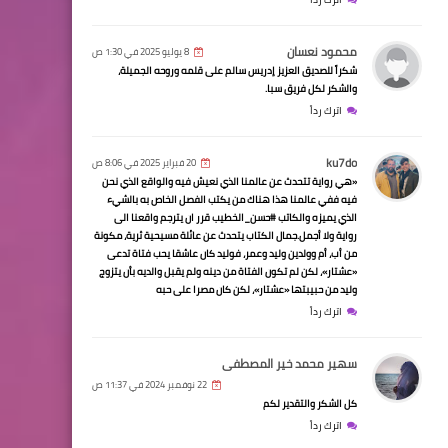
محمود نعسان
8 يوليو 2025 في 1:30 ص
شكراً للصديق العزيز إدريس سالم على قلمه وروحه الجميلة،
والشكر لكل فريق سبا.
اترك رداً
ku7do
20 فبراير 2025 في 8:06 ص
«هي رواية تتحدث عن عالمنا الذي نعيش فيه والواقع الذي نحن
فيه ففي عالمنا هذا هناك من يكتب الفصل الخاص به بالشيء
الذي يميزه والكاتب #حسن_الخطيب قرر ان يترجم واقعنا الى
رواية ولا أجمل.جمال الكتاب يتحدث عن عائلة مسيحية ثرية، مكونة
من أب، أم وولدين وليد وعمر، فوليد كان عاشقا يحب فتاة تدعى
«عشتار»، لكن لم تكون الفتاة من دينه ولم يقبل والديه بأن يتزوج
وليد من حبيبتها «عشتار»، لكن كان مصرا على حبه
اترك رداً
سهير محمد خير المصطفى
22 نوفمبر 2024 في 11:37 ص
كل الشكر والتقدير لكم
اترك رداً