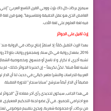
سيمزج بركات كل ذاك بإرث ووحي القرن التاسع العربيّ "إنن
الغامض الذي هو عقل الحقيقة وتفاسيرها". وهو قرن لغة الع
فيه لغة العلوم على لغة الأدب.
إرث ثقيل على الجوائز
2016،
تشبه أخرى، لا تكرار، و لا ناسخ أو منسوخ. وبخصوصية الشمال 
تشبه لغةً قبله". لكنَّ تكريماً – إن اعتبرنا الجوائز كذلك- 
العربية للدراسات والنشر) ماهر كياليّ في حديث لنا أن الدار ت
مضيفاً أن الدار أيضاً سترشح "سبايا سنجار" للدورة المقبلة.
في هذا الجانب، سيكون لحديدي رأي آخر مفاده أنَّ "الجوائز ل
مع احترامي للجميع ـ في أنّ عضو لجنة التحكيم المعياري، 
من بركات، أو مجموعة شعرية، ويخرج بتقييم موضوعي لها، فيك