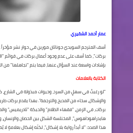
عمار أحمد الشقيري
بركات"، كما أسف على عدم وجود أعمال بركات في قوائم "البو
بإشادات واسعة عند السؤال عنها، فيما يتم "تجاهلها" من الجوا
الكتابة بالعلامات
"لو رغبتُ في سهلٍ من السرد، وحيوات مبذولة في الشارع، كن
والإشكال، سخاء من المديح والترجمة". بهذا يقدم بركات طري
بركات، في الزمن، "فقهاء الظلام" والحبكة "ثادريميس" وال
هايدراهوداهوس"، المختلسة الشكل بين الحصان والإنسان، وأق
هذا الصدد: "لا أبدأ رواية بلا إشكال"، لكنّه إشكال بعلامةٍ لا يُم