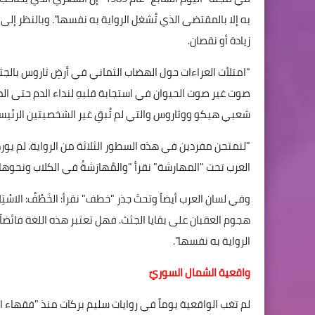
به إلا بالمقتضى الذي تُشغل الرواية به نفسها". وبالنظر إل
زيادة أو نقصان.
"امتلأت العراءات حول الهضاب الثماني في أرضِ ثاروس بالجث
صوت غير صوت الحيوان في استجابة قلبهِ لنداء الدم حتى ال
شعبي هيكو ووثاروس والتي لم تُبقِ غير الشخصيتين الرئيسيت
"لنمتحن مفردين في هذه السطور الثلاثة من الرواية. لم يور
العرب تحت "المهارشة" نقرأ "والمُهارَشةُ في الكلاب ونحوها... وا
وفي لسان العرب أيضاً وتحتَ جذر "خطف" نقرأ: الخَطْفُ: الاسْتِلاب
هجوم العقبان على بقايا الجثث. فهل تعتبر هذه اللغة فائضاً
الرواية به نفسها".
واقعية الشمال السوريّ
لم تغب الواقعية يوماً في روايات سليم بركات منذ "فقهاء ال