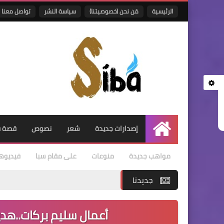
الرئيسية
مَن نحن (خصوصيتنا)
سياسة النشر
تواصل معنا
إصدارات جديدة
شعر
نصوص
قصة ق
الرئيسية
مواهب جديدة
منوعات
على مقام سبا
فيديوه
جديدنا
أعمال سليم بركات..هدير ج