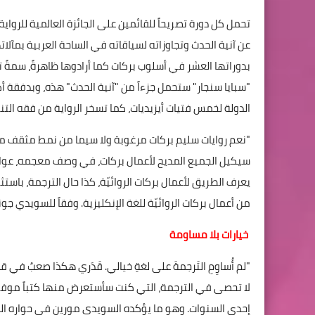
تحمل كل دورة تصريحاً للقائمين على الجائزة العالمية للرواية 
عن آنية الحدث وتجاوزاته لسياقاته في الساحة العربية بمآلا
بدوراتها العشر في أسلوب بركات كما أرادوها ظاهرةً، سمةً ت
"سبايا سنجار" ستحمل جزءاً من "آنية الحدث" هذه، وبدفقة أك
الدولة لخمس فتيات أيزيديات، كما تسخر الرواية من فقه الت
"نعم روايات سليم بركات مرغوبة ولا سيما من نمط مثقف من ا
سيكيل الجميع المديح لأعمال بركات، في وصف معجمه، عوالمه،
يعرف الطريق لأعمال بركات الروائيّة، كذا حال الترجمة، باستث
من أعمال بركات الروائيّة للغة الإنكليزية. وفقاً للسويدي جون
خيارات بلا مساومة
"لم أُساوِمِ التَرجمةَ على لغةِ خيالي. قَدَري هكذا صعبٌ في قضا
لا تحصى في الترجمة، التي كنت سأستعرض منها كتباً موفور
إحدى السنوات. وهو ما يؤكده السويدي مورين في حواره الم