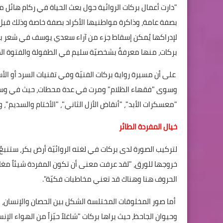
"دارت أعمال بركات الروائية حول بعث الحياة في ركام هائل 
لإدراكها يُمكن إسقاط جزء من آراء سعدي يوسف في شعر بر
بركات، منها معرفةٌ بشخصيّة سليم في الطفولة والفتوة الم
على أن مسيرة رواية بركات الفنيّة وفي تقنيات السرد أو الأسل
وسوى "فقهاء الظلام" ومرت في عدة محطات، حيث في وسع دا
"معسكرات الأبد"، "أنقاض الأزل الثاني"، "الأختام والسديم"، 
خيال المفردة الطائر
لتركيب الصورة لدى بركات في لغته الروائيّة أرض بكر، ستنبع
خروجها للورق، "لقد عرفت معنى أن تكون المفردة شيئاً مغايرا
الحروف هنا وهناك قد تعني مخاطبات فكيّة".
أما صور المخلوقات المختلسة الشكل بين الحصان والإنسان، وا
وحيوان الجاحظ، حيث يراها بركات "شاغلاً حيّزاً من الهواء الإن