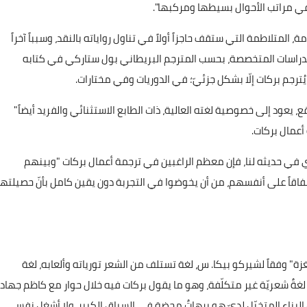
 في مراتب الأحوال بسيطها ومركبها".
المتلاطمة التي ستقف حاجزاً أولاً في تناول رواياته بالنقد، وسبباً آخراً
ن الدراسات المتخصصة، بحسب المترجم البريطاني بول ستاركي في كتابه
يُترجم بركات إلّا بشكل جزئيّ؛ في الدوريات وفي مختارات.
ع، يعود إلى خصوصية لغته العالية، ذات الطابع الاستثنائي والفريد أيضاً"
أعمال بركات.
ي حديثه لنا، فإن معظم الراغبين في ترجمة أعمال بركات "وبينهم
شفاقاً على أنفسهم، من أن يخوضوا في التجربة دون يقين كامل بأنّ حصيلتها
ة" وفقاً لشيركو بيكا. س، لغة تستلف من الشعر تورياته وألعابه، لغة
لغةٌ شعريّة غير متكلّفة، وهو ما يقول بركات فيه خلال حوار مع كاظم جهاد
 "إن الشعريّ الذي يصاحب البناء المتخيّل لديّ هو برهاتٌ محضة في السياق الكبير، ولا أشغل نفسي