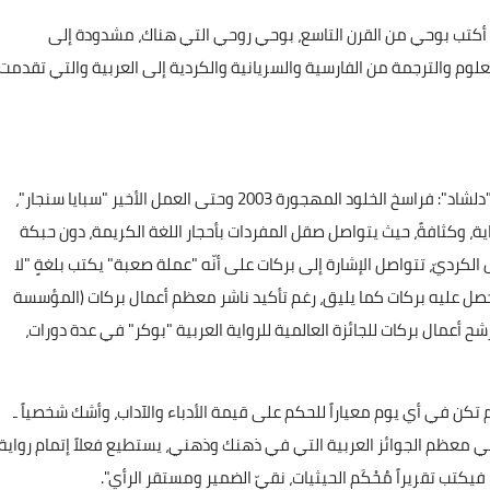
ي أكتب بوحي من القرن التاسع، بوحي روحي التي هناك، مشدودة إلى
لوم والترجمة من الفارسية والسريانية والكردية إلى العربية والتي تقدمت
بهذا الإرث الثقيل كمّاً؛ إذ استقرَّ إنتاج بركات في الرواية منذ "دلشاد": فراسخ الخلود المهجورة 2003 وحتى العمل الأخير "سبايا سنجار"،
 بمعدل رواية في كل سنة، وبمجموع روايات بلغ 23 رواية، وكثافةً، حيث يتواصل صقل المفردات بأحجار اللغة الكريمة، دون حبكة
الكرديّ، تتواصل الإشارة إلى بركات على أنّه "عملة صعبة" يكتب بلغةٍ "لا
لم يحصل عليه بركات كما يليق، رغم تأكيد ناشر معظم أعمال بركات (المؤسسة
رشح أعمال بركات للجائزة العالمية للرواية العربية "بوكر" في عدة دورات،
م تكن في أي يوم معياراً للحكم على قيمة الأدباء والآداب، وأشك شخصياً ـ
في معظم الجوائز العربية التي في ذهنك وذهني، يستطيع فعلاً إتمام رواية
تب تقريراً مُحْكَم الحيثيات، نقيّ الضمير ومستقر الرأي".