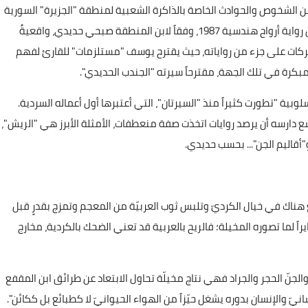
من الشخوص والحوادث الخاصة بالذاكرة الشعبية لمنطقة "الجزيرة" السورية
بصفة عامة، وذاكرة مواطنيها الأكراد بصفة خاصة وذلك قبل رواية أرواح هندسية 1987، وفقاً لابن المنطقة صبحي حديدي، واقعيةٌ
كات على جزء من رواياته، حيث يقترح يوسف "مستلزمات" للقارئ لفهم
بكرة في تلك الجهة، مقترحاً سيرته "الجندب الحديدي".
وبية "تطورت كثيراً منذ "السيرتان"، التي أعتبرها أول أعماله السردية.
رسه أن يرصد روايات اتخذت صفة منعطفات، الأمثلة الأبرز هي "الريش"،
و"أقاليم الجن"... بحسب حديدي.
ُ هناك في خيال الكرديّ وتلبس ثوب العربيّة من المعجم وتمزج بقدرٍ قبل
ً لما تصوره المخيلة؛ فالريح بالعربية قد تعني الضحك بالكردية، مخارج
لجنّ الحجر والجراد فهي نتاج مخيلّة تحاول الابتعاد عن طرائق ابن المقفع
سانيّ والإنسان بدوره يشغل حيّزاً من الهواء الحيوانيّ لا كطبائع بل ككائن".