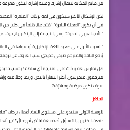
من طابع الحكاية لتنقال إشارة، وفتنة إشارة، لتكون معرفة
لكن الإشكال الأكبر سيكون في لغة بركات "الملغزة" المحتدمة، 
في أن يكون "العملة النادرة" "مُتجاهلاً، ظلماً في كثير م
"الأدب العربي الحديث". وفي الترجمة إلى الإنكليزية، حيث لم 
"السبب الأبرز، على صعيد اللغة الإنكليزية أو سواها في الواق
يُرجع الناقد والمترجم صبحي حديديّ سبب العزوف عن ترجمة 
هل تمارس لغة بركات على المترجم أي سلطة؟ بحسب حديدي ف
مترجمون متمرسون، أكثر انبهاراً بالنص، وربما وجلاً منه وإ
سوف تكون مرضية ومشرّفة".
الملغز
للوهلة الأولى ستبدو، على مستوى اللغة، أعمال بركات "ملغز
دفعت الكثيرين للتساؤل، أهذه لغة فائض أم جمالٌ؟ غير أنها 
في مجلة "اليوم السابع" عام 1989