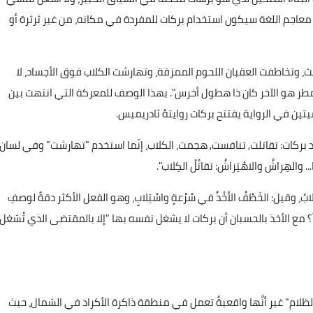
ى معاجم اللغة سيكون استخدام بركات للمفردة في مكانه، من غير ثرثرة أو
ث، وتخاطفت العقبان اللحوم الممزقة، وتهارشت الكلاب فوق الأجساد، لا
مطر هو الآخر كان ذا هطول أخرس". بهذا الوصف للمعركة التي انتهت بين
ين في الرواية يفتتح بركات روايتهُ ثادريميس.
د بركات: تقاتلت, تنافست, هجمت، الكلاب، إنّما استخدم "تهارشت" وفي لسان
لهِراشُ والاهْتِراشُ: تقاتُلُ الكِلاب".
ُ، وقيل: الخَطْفُ الأَخْذُ في سُرْعةٍ واسْتِلابٍ، وهو الفعل الأكثر دقةً لوصفِ
؟ مع الأخذ بالحسبان أن بركات لا يشغل نفسه بها "إلا بالمقتضى الذي تُشغل
ظلام" غير أنَّها واقعيةٌ تعمل في منطقة ذاكرة الأكراد في الشمال، حيث