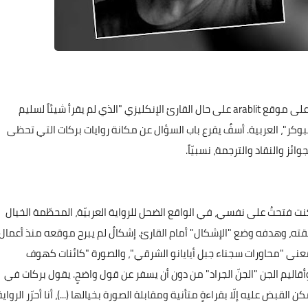
أسف المترجم السويديّ جوناثان مورين في حوار نشر مؤخراً على موقع arablit على حال القارئ الإنكليزي "الذي لم يقرأ شيئاً لسليم
كر"، العربية. أسفٌ يقرع باب السؤال عن مكانة روايات بركات التي تحظى
ئز والنقاد والترجمة، نسبيّاً.
ت فتحتُ على نفسي، في الواقع الضحل للرواية العربيّة، المحطّمة الخيال
قته، وهدفه وضع "الإشكال" أمام القارئ. إشكالٌ لم يبرح موقعه منذ أعمال
معنى "محاورات سجناء جبل أيايانو الشرقي"، والصورة "كائنات كهوف
اليم الجن "الجنّ الجراد" من دون أن يسفر عن قول واضحٍ. يقول بركات في
كن القبض عليه إلّا بقراءةٍ متأنية ومقابلة الصورة بخيالها (...)، أنا أحرّر الرواية