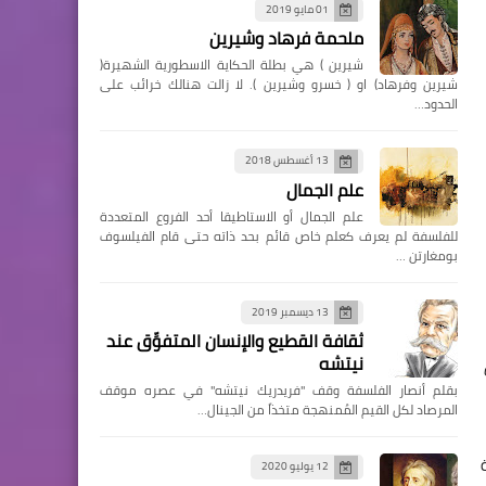
01 مايو 2019
ملحمة فرهاد وشيرين
شيرين ) هي بطلة الحكاية الاسطورية الشهيرة(
شيرين وفرهاد) او ( خسرو وشيرين ). لا زالت هنالك خرائب على
الحدود…
13 أغسطس 2018
علم الجمال
علم الجمال أو الاستاطيقا أحد الفروع المتعددة
للفلسفة لم يعرف كعلم خاص قائم بحد ذاته حتى قام الفيلسوف
بومغارتن …
13 ديسمبر 2019
ثقافة القطيع والإنسان المتفوِّق عند
نيتشه
بقلم أنصار الفلسفة وقف "فريدريك نيتشه" في عصره موقف
المرصاد لكل القيم المُمنهجة متخذاً من الجينال…
12 يوليو 2020