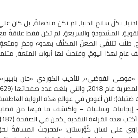
لدنيا، بكلّ سلامِ الدنيا، لم تكن منذهلةً، بل كان عليّ
قويةِ، المشدودةِ والسريعةِ، لم تكن فقط علاقةً مع
وح، ظلّت تتلقّى الطعنَ المكثّفَ بهدوء وحذرٍ ومتعةٍ،
فِ عامٍ لهذا اليومَ، وفتحتُ لها أبوابَ المتعةِ، مثلما
 «فوضى الفوضى»، للأديب الكوردي «جان بابيير»،
 ضئيلة)؛ لأن أغوص في عوالم هذه الرواية العاطفية
– إيجابيات وسلبيات – وأكتشف ما فيها من قضايا
ورسائل وإسقاطات، والسبب الأكبر جعلني أ
وي على لسان كُوْرستان: «تدحرجتْ المسافةُ نحوَ