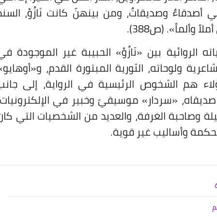
ي أصدقاءٌ وصديقاتٌ، ومن بينهنّ كانت نَازُوْ، السندُ
 وألماً». (ص388).
ته الروائية بين «نَازُوْ» الحبيبة غير الموجودة في
اعرية ولوحاته، الثورية المبتورة القدم، و«أوهايو»
هؤلاء هم الشخوص الرئيسية في الرواية، إلى جانب
 صديقاه، «سردار» موسيقيّ وخبير في الإلكترونيات،
بخيلة وصاحبة الغرفة، والعديد من الشخصيات التي كان
محكمة وأساليب غير قوية.
م