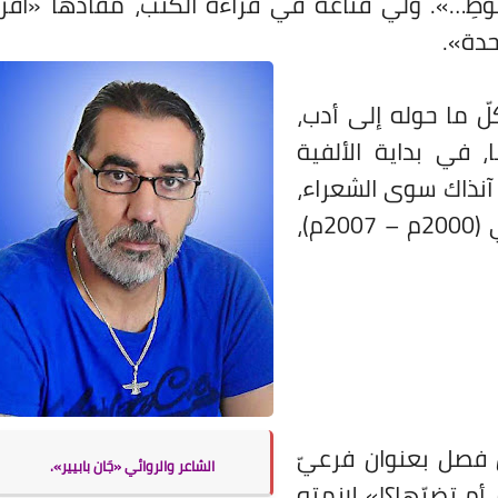
لحظوظِ…». ولي قناعة في قراءة الكتب، مفادها «اقرأْ
حدة».
لّ ما حوله إلى أدب،
 في بداية الألفية
آنذاك سوى الشعراء،
حيث تنقسم روايته التي نشرها بين عامي (2000م – 2007م)،
اً، يبتدئ كلّ فصل بعنوان فرعيّ
الشاعر والروائي
«جَان بابيير».
أم تضرّها؟!» لازمته