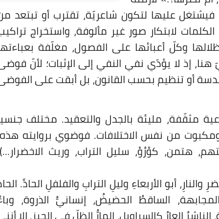
ة فيشتغل عليها لتكون شاعريّة، تقترب أو تبتعد من
 الكلمات لابتكار صور غير مألوفة، واستخراج تراكيب
الها وكلّ أعبائها على الفصول، مغلّفة بعباءتها
ّ هنا، إذ لا يؤدّي نفي النفي إلى الإثبات؛ لأنّ فوضى
دسة أو تنظيم بحسب القانون، بل أبقت على الفوضى
ية مثقّفة، مليئة بالجدل والتعقيد. مختلف جنسياً
، ومكبوت من نفس الاختلافات. فوضوي بروايته هذه،
م، هتمن، كوْرُوْ، سليل التراب، وريث الاخضرار...).
 والنارِ، أبو الأربعاءِ وليلِ الترابِ والفلفلِ الحادِّ. الحادُّ
مجابهة، الساقطُ الحضيضُ، إنسانيُّ الذروة، وباءُ
لناشرُ العارُ كالسراويل، المارُّ الظلّ في الحيز. إلا أنني