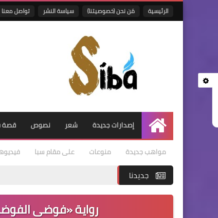
الرئيسية
مَن نحن (خصوصيتنا)
سياسة النشر
تواصل معنا
إصدارات جديدة
شعر
نصوص
قصة ق
الرئيسية
مواهب جديدة
منوعات
على مقام سبا
فيديوه
جديدنا
رواية «فوضى الفوض