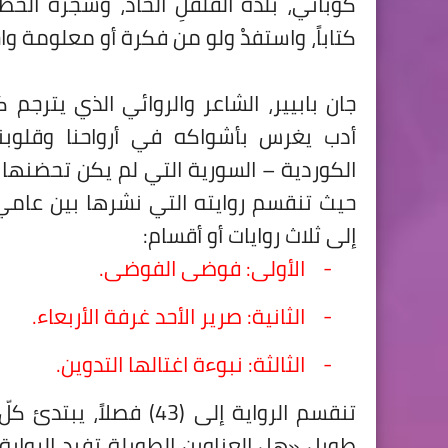
كوباني، بلدةُ الفلفلِ الحادِّ، وشجرةُ ا
كتاباً، واستفدْ ولو من فكرة أو معلومة وا
جان بابيير، الشاعر والروائي الذي يترجم ك
أدب يغرس بأشواكه في أرواحنا وقلوبنا،
الكوردية – السورية التي لم يكن تحضنها 
إلى ثلاث روايات أو أقسام:
-
الأولى: فوضى الفوضى.
-
الثانية: صرير الأحد غرفة الأربعاء.
-
الثالثة: نبوءة اغتالها التدوين.
تنقسم الرواية إلى (43) فصل
طويل «هل العناوين الطويلة تفيد الرواية، 