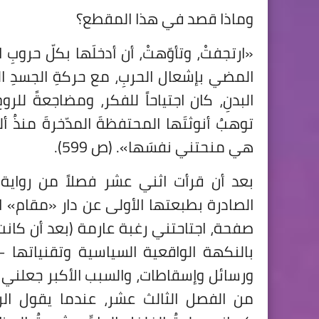
وماذا قصد في هذا المقطع؟
«ارتجفتْ، وتأوّهتْ، أن أدخلَها بكلّ حروبِ ا
المضي بإشعال الحربِ، مع حركةِ الجسدِ ال
البدنِ، كان اجتياحاً للفكر، ومضاجعةً للر
توهبُ أنوثتَها المحتفظةَ المدّخرةَ منذُ أل
هي منحتني نفسَها». (ص 599).
بعد أن قرأت اثني عشر فصلاً من رواية
صفحة، اجتاحتني رغبة عارمة (بعد أن كانت
بالنكهة الواقعية السياسية وتقنياتها 
من الفصل الثالث عشر، عندما يقول الرا