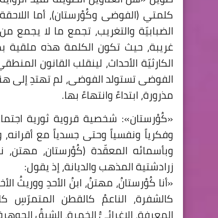
كلمتي (الفوضى وكُوْرستان)، أما اللاحق
الضبابيّة والتغريب، تجمع ما لا يجمع من
غريبة، حيث تكون الكلمة هذه ملقية بظل
الكارثيّة الأحداث، لينقلب القانون المنطقي
الفوضى تستولد الفوضى، لم تهتدِ إلى هن
مذرورة، ابتداءً وانتهاءً بها.
«كُوْرستان»: شخصية قروية ثورية اجتماع
وفكرياً ونفسياً وحتى جسدياً مع أقرانه
وبأسمائه المعقّدة (كُوْرستان، مهتن، نته
زرادشتية المذهب والديانة، إذ يقول:
«أنا كُوْرستانُ، مهتنُ، ابنُ الأحدِ ووريثُ الأخضرِ
كالشفرة، الناعمُ كالقطن المتمرّسِ كال
المعرفة، الإغرائيُّ الخمرة، الشبقُ الجوهرة، ا