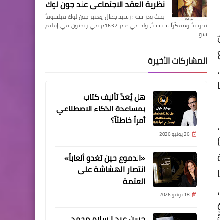
نظرية العقد الاجتماعي عند جون لوك
بحث ودراسة : رشيد جمال يعتبر جون لوك فيلسوفاً
تجريبياً ومفكّراً سياسياً، ولد في عام 1632م في زنجتون في إقليم
سو…
المشاركات الأخيرة
هل يُعدّ تأليف كتاب
بمساعدة الذكاء الاصطناعي
أمراً خاطئاً؟
26 يونيو 2026
الصادرة بطبعتها الأولى عن دار «مقام» المصرية عام 2018، والتي بلغت عدد صفحاتها (629)
«الدموع حين تغدو ألعاباً»
انتصار الهشاشة على
العتمة
كتب هذه القراءة النقدية يكمن في الصفحة (187)،
18 يونيو 2026
حسن عبد السلام محمد