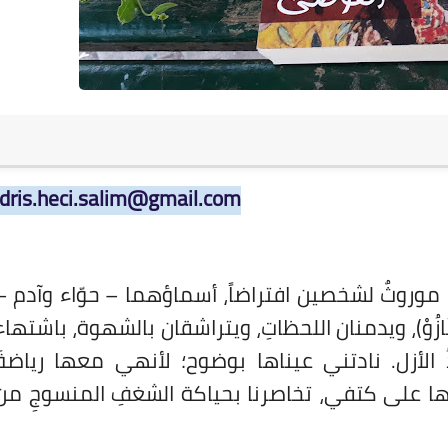
idris.heci.salim@gmail.com
، موروثٌ لشخصين افتراضاً، أسماؤهما – حوّاء وآدم –
َازُوْ)، ويدمنان اللحظاتِ، ويتراشقان بالشهوة، باشتهاء
الأزل. نادتني عيناها بوضوح؛ لأنهي معها رياضةَ
أسها على كتفي، تخاصرنا بحياكة الشغفِ المنسوجِ من