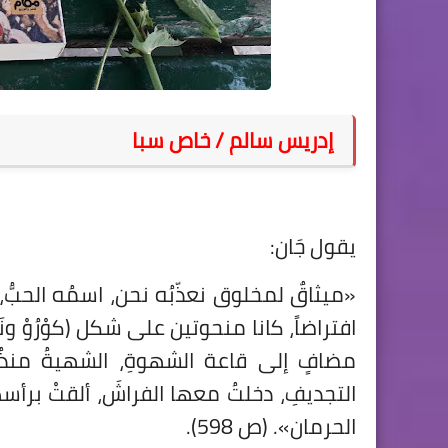
إدريس سالم / خاص سبا
يقول جَان:
«ميثاقٌ لمخلوق نعذّبُه نحن، اسمُه الحبُّ
افتراضاً، كانا منحوتين على شكل (كوْرُوْ ون
مضافٍ إلى قاعة الشهوةِ، الشهيةُ منذُ 
التجديفِ، دخلتُ معها الفراشَ، ألقتْ بر
الحرمان». (ص 598).