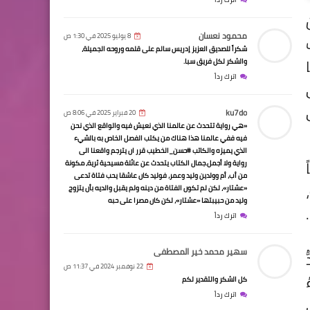
محمود نعسان
8 يوليو 2025 في 1:30 ص
شكراً للصديق العزيز إدريس سالم على قلمه وروحه الجميلة،
والشكر لكل فريق سبا.
اترك رداً
ku7do
20 فبراير 2025 في 8:06 ص
«هي رواية تتحدث عن عالمنا الذي نعيش فيه والواقع الذي نحن
فيه ففي عالمنا هذا هناك من يكتب الفصل الخاص به بالشيء
الذي يميزه والكاتب #حسن_الخطيب قرر ان يترجم واقعنا الى
رواية ولا أجمل.جمال الكتاب يتحدث عن عائلة مسيحية ثرية، مكونة
من أب، أم وولدين وليد وعمر، فوليد كان عاشقا يحب فتاة تدعى
«عشتار»، لكن لم تكون الفتاة من دينه ولم يقبل والديه بأن يتزوج
وليد من حبيبتها «عشتار»، لكن كان مصرا على حبه
اترك رداً
سهير محمد خير المصطفى
22 نوفمبر 2024 في 11:37 ص
كل الشكر والتقدير لكم
اترك رداً