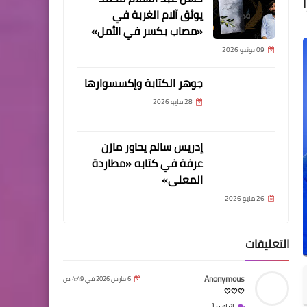
يوثق آلام الغربة في
«مصاب بكسر في الأمل»
09 يونيو 2026
جوهر الكتابة وإكسسوارها
28 مايو 2026
إدريس سالم يحاور مازن
عرفة في كتابه «مطاردة
المعنى»
26 مايو 2026
التعليقات
Anonymous
6 مارس 2026 في 4:49 ص
🤍🤍🤍
اترك رداً