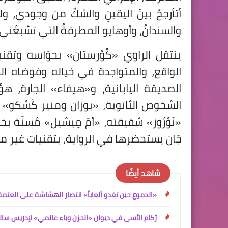
أتأرجحُ بينَ اليقينِ والشكِّ من وجودي، ول
والسندانُ، وأوهايو المطرقةُ التي تشبعُني أملاً
ينتقل الراوي «كُوْرستان» بحوّاسه وتقنيا
الواقع، والمتواجدة في خياله وفوضاه الش
الصديقة اليابانية، و«هيفاء» الجارة، 
الشخوص الثانوية، «بوزان ومنير كَسْكو»
«نَوْرُوز» شقيقته، «أمّ مِيشيل» مُسنّة 
جَان يستحضرها في الرواية، بتقنيات غير 
شاهد أيضًا
«الدموع حين تغدو ألعاباً» انتصار الهشاشة على العتمة
رُكام الأسى في ديوان «الحزن وباء عالمي» لإدريس سال