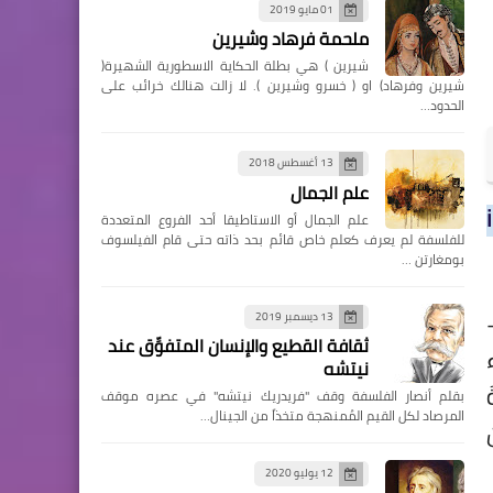
01 مايو 2019
ملحمة فرهاد وشيرين
شيرين ) هي بطلة الحكاية الاسطورية الشهيرة(
شيرين وفرهاد) او ( خسرو وشيرين ). لا زالت هنالك خرائب على
الحدود…
13 أغسطس 2018
علم الجمال
علم الجمال أو الاستاطيقا أحد الفروع المتعددة
للفلسفة لم يعرف كعلم خاص قائم بحد ذاته حتى قام الفيلسوف
بومغارتن …
13 ديسمبر 2019
ثقافة القطيع والإنسان المتفوِّق عند
نيتشه
بقلم أنصار الفلسفة وقف "فريدريك نيتشه" في عصره موقف
المرصاد لكل القيم المُمنهجة متخذاً من الجينال…
12 يوليو 2020