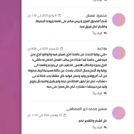
محمود نعسان
8 يوليو 2025 في 1:30 ص
شكراً للصديق العزيز إدريس سالم على قلمه وروحه الجميلة،
والشكر لكل فريق سبا.
اترك رداً
ku7do
20 فبراير 2025 في 8:06 ص
«هي رواية تتحدث عن عالمنا الذي نعيش فيه والواقع الذي نحن
فيه ففي عالمنا هذا هناك من يكتب الفصل الخاص به بالشيء
الذي يميزه والكاتب #حسن_الخطيب قرر ان يترجم واقعنا الى
رواية ولا أجمل.جمال الكتاب يتحدث عن عائلة مسيحية ثرية، مكونة
من أب، أم وولدين وليد وعمر، فوليد كان عاشقا يحب فتاة تدعى
«عشتار»، لكن لم تكون الفتاة من دينه ولم يقبل والديه بأن يتزوج
وليد من حبيبتها «عشتار»، لكن كان مصرا على حبه
اترك رداً
سهير محمد خير المصطفى
22 نوفمبر 2024 في 11:37 ص
كل الشكر والتقدير لكم
اترك رداً