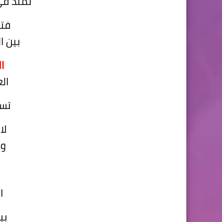
تمتد في
فتت
بين ا
ال
ال
تس
لا
وم
ا
بي