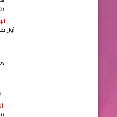
يط
الإ
أول ضو
هو
م
ب
ال
بي