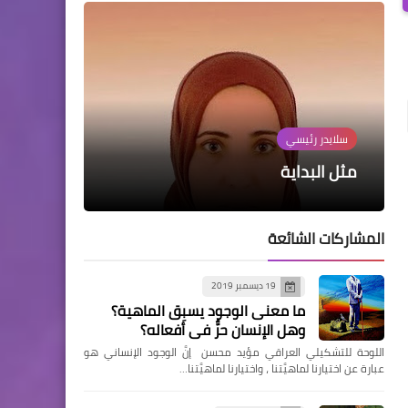
حوارات
محمد باقي محمد: الحسكة يوتوبيا
سلايدر رئيسي
سلايدر رئيسي
سلايدر رئيسي
سلايدر رئيسي
أحببتها لأنّها مدينة للجميع بلا هُوية
بيمول
مثل البداية
عرقيّة أو دينيّة
ارتجافة الخريف
نضجت قبل الأوان
المشاركات الشائعة
19 ديسمبر 2019
ما معنى الوجود يسبِق الماهية؟
وهل الإنسان حرٌّ في أفعاله؟
اللوحة للتشكيلي العراقي مؤيد محسن إنَّ الوجود الإنساني هو
عبارة عن اختيارنا لماهيَّتنا ، واختيارنا لماهيَّتنا…