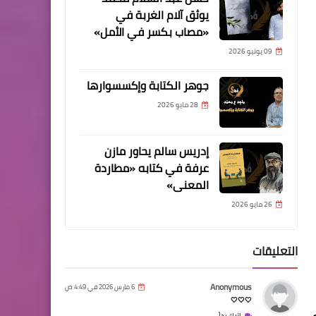
يوثق آلام الغربة في
«مصاب بكسر في الأمل»
09 يونيو 2026
جوهر الكتابة وإكسسوارها
28 مايو 2026
إدريس سالم يحاور مازن
عرفة في كتابه «مطاردة
المعنى»
26 مايو 2026
التعليقات
Anonymous
6 مارس 2026 في 4:49 ص
🤍🤍🤍
اترك رداً