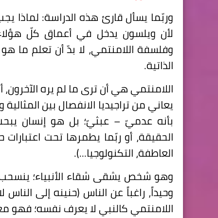
وربّما يسأل قارئ هذه الدراسة: لماذا يجب 
لأن ويلسون يدخل في أعماق كلّ هؤلاء 
وفلسفة اللامنتمي، لا بدّ أن تعلم ما ه
الذاتية.
اللامنتمي هي أن ترى ما لم يره الآخرون، أي
يعاني من تراجيديا الانفصال بين المثالية 
بأنه عدميّ – عبثيّ؛ بل هو إنسان يبح
الحقيقة، أو ربّما يطمرها تحت اعتبارات حيا
العاطفة، التكنولوجيا...).
وهو شخص يشقى شقاء الأنبياء؛ ينسحب م
وحيداً، راغباً عن الناس (حنينه إلى الناس 
اللامنتمي كالنبي لا يعرف نفسه؛ فهو معن