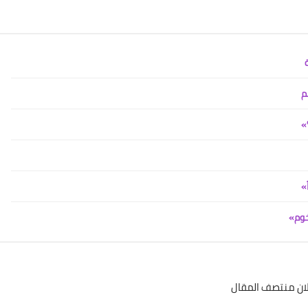
م
»
»
خوم»
لان منتصف المقال