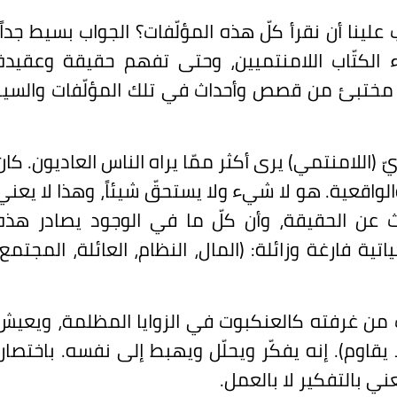
علينا أن نقرأ كلّ هذه المؤلّفات؟ الجواب بسيط جداً؛
الكتّاب اللامنتميين، وحتى تفهم حقيقة وعقيدة
و مختبئ من قصص وأحداث في تلك المؤلّفات والسير
ّ (اللامنتمي) يرى أكثر ممّا يراه الناس العاديون. كان
والواقعية. هو لا شيء ولا يستحقّ شيئاً، وهذا لا يعني
ث عن الحقيقة، وأن كلّ ما في الوجود يصادر هذه
تية فارغة وزائلة: (المال، النظام، العائلة، المجتمع،
ن غرفته كالعنكبوت في الزوايا المظلمة، ويعيش
لا يقاوم). إنه يفكّر ويحلّل ويهبط إلى نفسه. باختصار:
ي بالتفكير لا بالعمل.