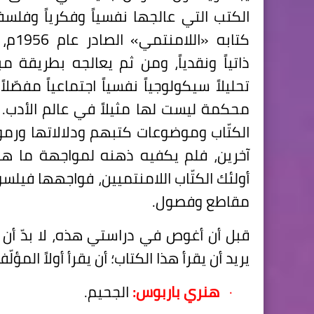
الكتب التي عالجها نفسياً وفكرياً وفلسفي
كتابه «ا
ذاتياً ونقدياً، ومن ثم يعالجه بطريقة مب
تحليلاً سيكولوجياً نفسياً اجتماعياً مفصّلا
محكمة ليست لها مثيلاً في عالم الأدب. 
الكتّاب وموضوعات كتبهم ودلالاتها ورمو
آخرين، فلم يكفيه ذهنه لمواجهة ما ه
أولئك الكتّاب اللامنتميين، فواجهها فيلسو
مقاطع وفصول.
قبل أن أغوص في دراستي هذه، لا بدّ أن 
يريد أن يقرأ هذا الكتاب؛ أن يقرأ أولاً المؤلّفا
·
هنري باربوس:
الجحيم.