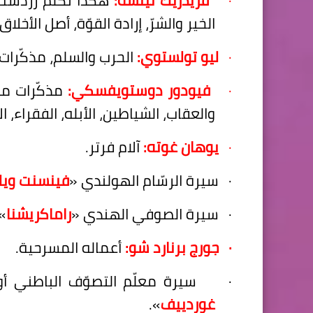
الخير والشرّ، إرادة القوّة، أصل الأخلاق.
·
ليو تولستوي:
الحرب والسلم، مذكّرات م
·
فيودور دوستويفسكي:
مذكّرات من
والعقاب، الشياطين، الأبله، الفقراء، ا
·
يوهان غوته:
آلام فرتر.
·
سيرة الرسّام الهولندي
«
فينسنت ويل
·
سيرة الصوفي الهندي
«
راماكريشنا
»
·
جورج برنارد شو:
أعماله المسرحية.
·
سيرة معلّم التصوّف الباطني أو
غوردييف
»
.