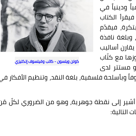
اً ودينياً في
للامنتمي» الصادر عام 1956م، فيقرأ الكتاب
تكرة، فيقدّم
ً، وبلغة نافذة
يقارن أساليب
زها مع كتّاب
كولن ويلسون - كاتب وفيلسوف إنكليزي
و مستتر لدى
فاً وبأسلحة فلسفية، بلغة النقد، وتنظيم الأفكار في
أشير إلى نقطة جوهرية، وهو من الضروري لكلّ مَن
ت التالية: