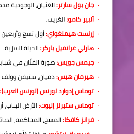
·
جان بول سارتر:
الغثيان، الوجودية مذ
·
آلبير كامو:
الغريب.
·
إرنست هيمنغواي:
أول تسع وأربعين أ
·
هارلي غرانفيل باركر:
الحياة السرّية.
·
جيمس جويس:
صورة الفنّان في شبابه
·
هيرمان هيس:
دميان، ستيفن وولف (ذ
·
توماس إدوارد لورنس (لورنس العرب):
·
توماس ستيرنز إليوت:
الأرض اليباب، أر
·
فرانز كافكا:
المسخ، المحاكمة، الصائ
·
فريدريك نيتشه:
هكذا تكلّم زردشت، 