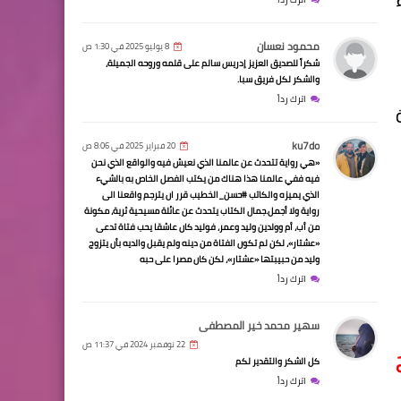
محمود نعسان
8 يوليو 2025 في 1:30 ص
شكراً للصديق العزيز إدريس سالم على قلمه وروحه الجميلة،
والشكر لكل فريق سبا.
اترك رداً
ku7do
20 فبراير 2025 في 8:06 ص
«هي رواية تتحدث عن عالمنا الذي نعيش فيه والواقع الذي نحن
فيه ففي عالمنا هذا هناك من يكتب الفصل الخاص به بالشيء
الذي يميزه والكاتب #حسن_الخطيب قرر ان يترجم واقعنا الى
رواية ولا أجمل.جمال الكتاب يتحدث عن عائلة مسيحية ثرية، مكونة
من أب، أم وولدين وليد وعمر، فوليد كان عاشقا يحب فتاة تدعى
«عشتار»، لكن لم تكون الفتاة من دينه ولم يقبل والديه بأن يتزوج
وليد من حبيبتها «عشتار»، لكن كان مصرا على حبه
اترك رداً
سهير محمد خير المصطفى
22 نوفمبر 2024 في 11:37 ص
كل الشكر والتقدير لكم
اترك رداً