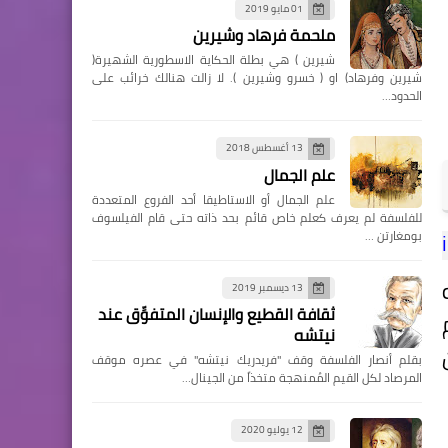
01 مايو 2019
ملحمة فرهاد وشيرين
شيرين ) هي بطلة الحكاية الاسطورية الشهيرة(
شيرين وفرهاد) او ( خسرو وشيرين ). لا زالت هنالك خرائب على
الحدود…
13 أغسطس 2018
علم الجمال
علم الجمال أو الاستاطيقا أحد الفروع المتعددة
للفلسفة لم يعرف كعلم خاص قائم بحد ذاته حتى قام الفيلسوف
بومغارتن …
13 ديسمبر 2019
ثقافة القطيع والإنسان المتفوِّق عند
نيتشه
بقلم أنصار الفلسفة وقف "فريدريك نيتشه" في عصره موقف
المرصاد لكل القيم المُمنهجة متخذاً من الجينال…
12 يوليو 2020