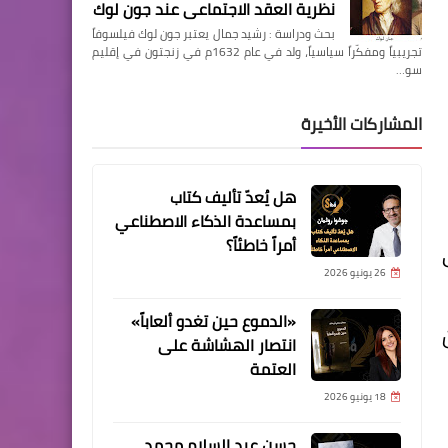
نظرية العقد الاجتماعي عند جون لوك
بحث ودراسة : رشيد جمال يعتبر جون لوك فيلسوفاً
تجريبياً ومفكّراً سياسياً، ولد في عام 1632م في زنجتون في إقليم
سو…
المشاركات الأخيرة
هل يُعدّ تأليف كتاب
بمساعدة الذكاء الاصطناعي
أمراً خاطئاً؟
26 يونيو 2026
«الدموع حين تغدو ألعاباً»
انتصار الهشاشة على
العتمة
18 يونيو 2026
حسن عبد السلام محمد