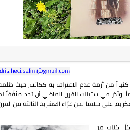
idris.heci.salim@gmail.com
كثيراً من أزمة عدم الاعتراف به ككاتب، حيث ظلمه
ماً، ونَدَر في ستينات القرن الماضي أن تجد مثقّفاً لم
فكرية، على خلافنا نحن قرّاء العشرية الثالثة من القرن
كلّ كتاب من