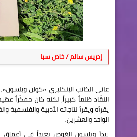
إدريس سالم / خاص سبا
عانى الكاتب الإنكليزي «كولن ويلسون»، 
النقّاد ظلماً كبيراً، لكنه كان مفكّراً عظي
يقرأه ويقرأ نتاجاته الأدبية والفلسفية وال
الواحد والعشرين.
يبدأ ويلسون الغوص بعيداً في أعماق 