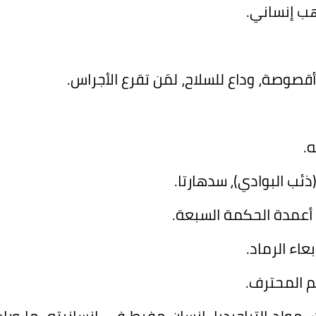
هب إنساني.
قصوصة، وداع للسلاح، لمَن تقرع الأجراس.
.
ئب البوادي)،
سدهارتا.
أعمدة الحكمة السبعة.
بعاء الرماد.
م المحترف.
مولد التراجيديا، إنسان مفرط في إنسانيته، ما وراء