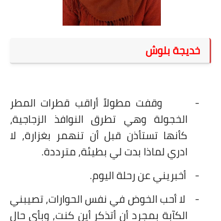
على مقام سبا
فيديوهات
اقتباسات روائية
خديجة بلوش
أعداد جريدة سبا
-
وقفت مطولاً أراقب قطرات المطر
الخجولة وهي تطرق النوافذ الزجاجية،
كأنها تستأذن قبل أن تنهمر بغزارة, لا
ادري لماذا بدت لي بطيئة, مترددة.
-
أخبريني عن رحلة اليوم.
-
لا أحب الخوض في نفس الحوارات, تصيبني
الكآبة بمجرد أن أتذكر أين كنت, وبأي حال