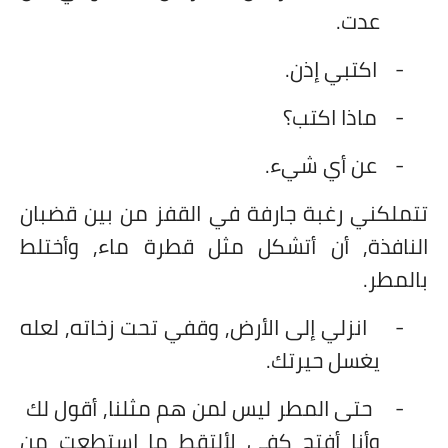
عدت.
-
اكتبي إذن.
-
ماذا اكتب؟
-
عن أي شيء.
تتملكني رغبة جارفة في القفز من بين قضبان
النافذة, أن أتشكل مثل قطرة ماء, وأختلط
بالمطر.
-
انزلي إلى الأرض, وقفي تحت زخاته, لعله
يغسل حيرتك.
-
حتى المطر ليس لمن هم مثلنا, أقول لك
وأنا أفتح كفي لألتقط ما استطعت من