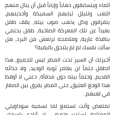
الماء ويتسابقون ذهاباً وإياباً قبل أن ينال منهم
التعب وتتبلل ثيابهم السميكة وأحذيتهم,
يتفرقون وكل يذهب صوب بيته, يقف طفل
بعيداً عن تلك المعركة الصاخبة, طفل يحتمي
بنافذة عارية, وملامحه ترتعش من البرد, هل
سألت نفسك لم لم يلتحق بالبقية؟
أخبرتك أن السير تحت المطر ليس للجميع, هذا
الطفل حتماً لن يغامر ثوبه الوحيد, ولا حذائه
القديم, وحتماً بيته دون مدفأة, دعني لا أوقظ
هذا الوجع العتيق, حتى المطر يفرق بين الصغار
في لعبهم.
تمتعض وأنت تستمع لما تسميه سوداويتي
المعتادة, تستدير وتمضي، لن أنادي باسمك,