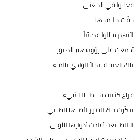
فغابوا في المعنى
جفّت ملامحها
لأنهم سالوا عطشاً
أدمعت على رؤوسهم الطيور
تلك الغيمة، تملأ الوادي بالماء.
فراغ كثيف يحيط باللاشيء
تنكّرت تلك الصور لأصلها الطيني
لا الطبيعة أعادت أدوارها الأولى
حين احتضنت ابنها الذي تربى على الشجر