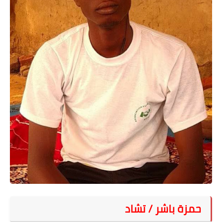
على مقام سبا
فيديوهات
اقتباسات روائية
أعداد جريدة سبا
حمزة باشر / تشاد