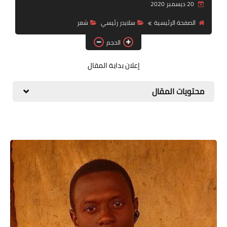
20 ديسمبر 2020
قصة قصيرة جداً
الصفحة الرئيسية
سلايدر رئيسي
شعر
قراءات
الحجم
دراسات
إعلان بداية المقال
مقالات
محتويات المقال
حوارات
فنون
شخصيات
ذاكرة كوباني
مواهب جديدة
منوعات