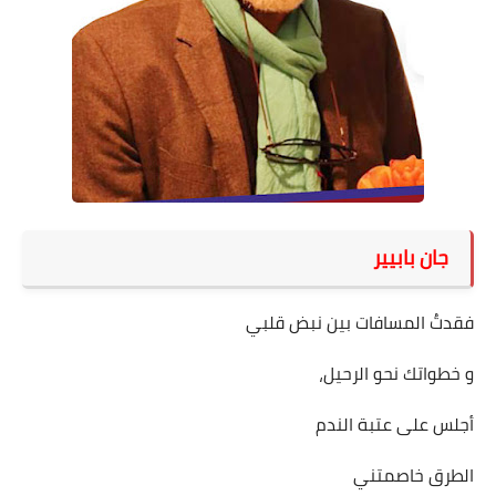
على مقام سبا
فيديوهات
اقتباسات روائية
أعداد جريدة سبا
جان بابيير
فقدتُ المسافات بين نبض قلبي
و خطواتك نحو الرحيل،
أجلس على عتبة الندم
الطرق خاصمتني