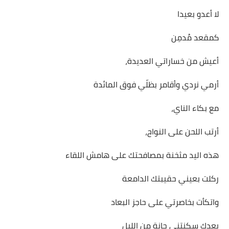
لا أعدو بعيدا
كمقعد مُدمِن
أعيش من خساراتي العديدة،
أرمي نردي وأقامر بظلّي فوق المائدة
مع بكاء الناي،
أرتب اللحن على النواح،
هذه اليد مثخنة بمصافحتك على هامش اللقاء
ركلت بعيني حقيبتك الدامعة
واتكأت بخاصرتي على حاجز البعاد
بعدك سكنتني حانة من الليل