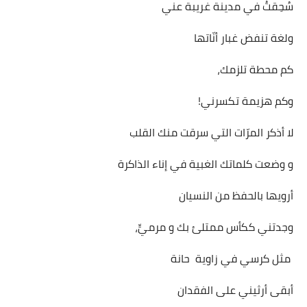
سُحِقتُ في مدينة غريبة عني
ولغة تنفض غبار أنّاتها
كم محطة تلزمك،
وكم هزيمة تكسرني!
لا أذكر المرّات التي سرقت منك القلب
و وضعت كلماتك الغبية في إناء الذاكرة
أرويها بالحفظ من النسيان
وجدتني ككأس ممتلئ بك و مرميٍّ،
مثل كرسي في زاوية حانة
أبقى أرثيني على الفقدان