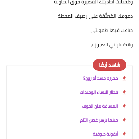
ومُقبّلات أحاديثك القصيرة فوق الطاولة
دموعك المُعتَّقة على رصيف المحطة
ضاعت فيها طفولتي
وانكساراتي العجوزة،
شاهد أيضًا
مجزرة جسد أم روح؟!
قطار النساء الوحيدات
المسافة ملح الخوف
حينما يزهر غصن الألم
أيقونة صوفية