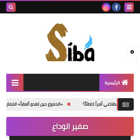
بحث هذه
المدونة
الإلكتروني
الرئيسية
إصدارات جديدة
أمراً خاطئاً؟
«الدموع حين تغدو ألعاباً» انتصار الهشاشة على العتم
شعر
صفير الوداع
نصوص
قصة قصيرة