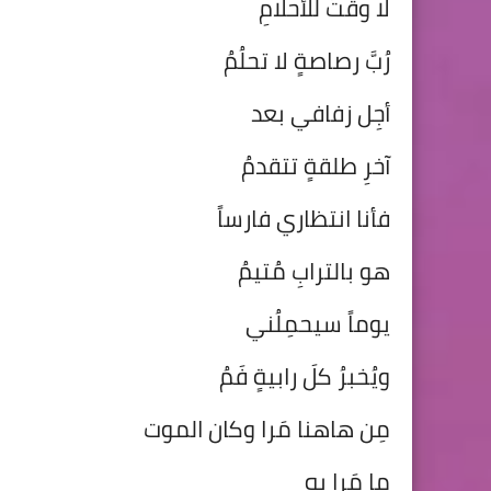
لا وقتَ للأحلامِ
رُبَّ رصاصةٍ لا تحلُمُ
أجِل زفافي بعد
آخرِ طلقةٍ تتقدمُ
فأنا انتظاري فارساً
هو بالترابِ مُتيمُ
يوماً سيحمِلُني
ويُخبرُ كلَ رابيةٍ فَمُ
مِن هاهنا مَرا وكان الموت
ما مَرا بهِ