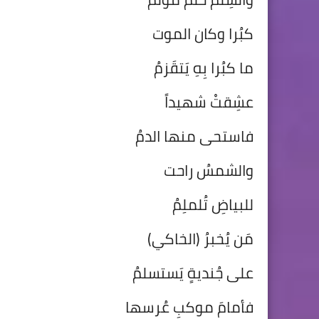
كبُرا وكان الموت
ما كبُرا بِهِ يَتقَزمُ
عشِقتْ شهيداً
فاستحى منها الدمُ
والشمسُ راحت
للبياضِ تُلملِمُ
مَن يُخبرُ (الخاكي)
على جُنديةٍ يَستسلمُ
فأمامَ موكبِ عُرسها