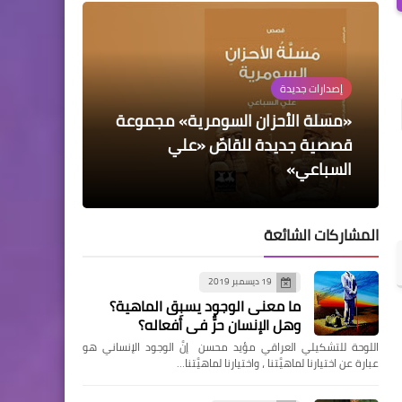
إصدارات جديدة
«مسلة الأحزان السومرية» مجموعة
شعر
نصوص
شخصيات
سلايدر رئيسي
قصصية جديدة للقاصّ «علي
عن العزلة
السباعي»
كيف يتنفس الأموات؟
محمد مهدي الجواهري
إلى صاحبة الضفيرة الفاتنة
المشاركات الشائعة
19 ديسمبر 2019
ما معنى الوجود يسبِق الماهية؟
وهل الإنسان حرٌّ في أفعاله؟
اللوحة للتشكيلي العراقي مؤيد محسن إنَّ الوجود الإنساني هو
عبارة عن اختيارنا لماهيَّتنا ، واختيارنا لماهيَّتنا…