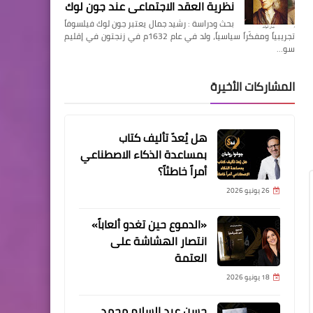
نظرية العقد الاجتماعي عند جون لوك
بحث ودراسة : رشيد جمال يعتبر جون لوك فيلسوفاً
تجريبياً ومفكّراً سياسياً، ولد في عام 1632م في زنجتون في إقليم
سو…
المشاركات الأخيرة
هل يُعدّ تأليف كتاب
بمساعدة الذكاء الاصطناعي
أمراً خاطئاً؟
26 يونيو 2026
«الدموع حين تغدو ألعاباً»
انتصار الهشاشة على
العتمة
18 يونيو 2026
حسن عبد السلام محمد