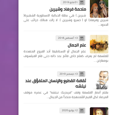
01 مايو 2019
ملحمة فرهاد وشيرين
شيرين ) هي بطلة الحكاية الاسطورية الشهيرة(
شيرين وفرهاد) او ( خسرو وشيرين ). لا زالت هنالك خرائب على
الحدود…
13 أغسطس 2018
علم الجمال
علم الجمال أو الاستاطيقا أحد الفروع المتعددة
للفلسفة لم يعرف كعلم خاص قائم بحد ذاته حتى قام الفيلسوف
بومغارتن …
13 ديسمبر 2019
ثقافة القطيع والإنسان المتفوِّق عند
نيتشه
بقلم أنصار الفلسفة وقف "فريدريك نيتشه" في عصره موقف
المرصاد لكل القيم المُمنهجة متخذاً من الجينال…
12 يوليو 2020