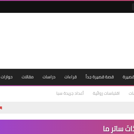
صيرة
قصة قصيرة جداً
قراءات
دراسات
مقالات
حوارات
ات
اقتباسات روائية
أعداد جريدة سبا
هل يُعدّ تألي
اتَ ساترٍ ما