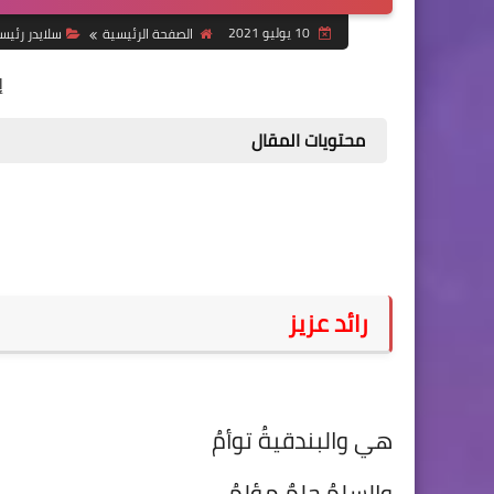
10 يوليو 2021
الصفحة الرئيسية
سلايدر رئي
إ
محتويات المقال
رائد عزيز
هي والبندقيةُ توأمُ
والسِلمُ حلمٌ مؤلمُ