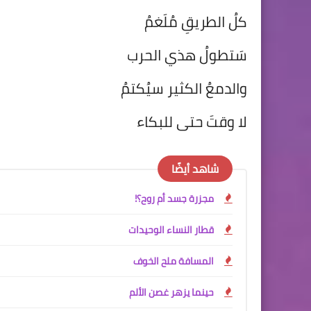
كلُ الطريقِ مُلَغمُ
سَتطولُ هذي الحرب
والدمعُ الكثير سيُكتمُ
لا وقتَ حتى للبكاء
شاهد أيضًا
مجزرة جسد أم روح؟!
قطار النساء الوحيدات
المسافة ملح الخوف
حينما يزهر غصن الألم