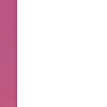
شعر
شعر
28 أكتوبر 2025
26 أكتوبر 2025
حينما يزهر غصن الألم
أيقونة صوفية