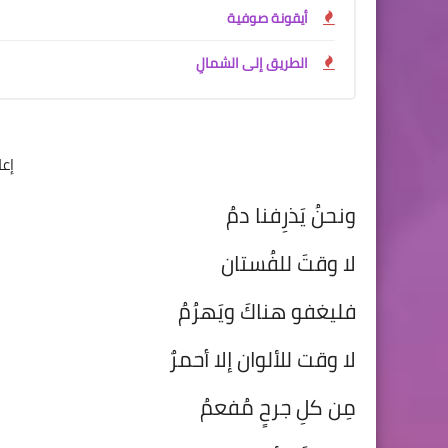
أيقونة صوفية
الطريق إلى الشمالِ
إع
ونحنُ يَذرِفنا دمُ
لا وقتَ للفُستان
فليغفو هناكَ ويَهرُمُ
لا وقت للألوان إلا أحمرٌ
مِن كلِ جرحٍ مُفعمُ