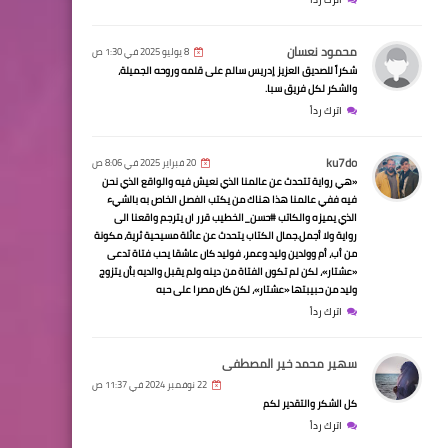
محمود نعسان
8 يوليو 2025 في 1:30 ص
شكراً للصديق العزيز إدريس سالم على قلمه وروحه الجميلة،
والشكر لكل فريق سبا.
اترك رداً
ku7do
20 فبراير 2025 في 8:06 ص
«هي رواية تتحدث عن عالمنا الذي نعيش فيه والواقع الذي نحن
فيه ففي عالمنا هذا هناك من يكتب الفصل الخاص به بالشيء
الذي يميزه والكاتب #حسن_الخطيب قرر ان يترجم واقعنا الى
رواية ولا أجمل.جمال الكتاب يتحدث عن عائلة مسيحية ثرية، مكونة
من أب، أم وولدين وليد وعمر، فوليد كان عاشقا يحب فتاة تدعى
«عشتار»، لكن لم تكون الفتاة من دينه ولم يقبل والديه بأن يتزوج
وليد من حبيبتها «عشتار»، لكن كان مصرا على حبه
اترك رداً
سهير محمد خير المصطفى
22 نوفمبر 2024 في 11:37 ص
كل الشكر والتقدير لكم
اترك رداً