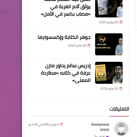
يوثق آلام الغربة في
«مصاب بكسر في الأمل»
09 يونيو 2026
جوهر الكتابة وإكسسوارها
28 مايو 2026
إدريس سالم يحاور مازن
عرفة في كتابه «مطاردة
المعنى»
26 مايو 2026
التعليقات
Anonymous
6 مارس 2026 في 4:49 ص
🤍🤍🤍
اترك رداً