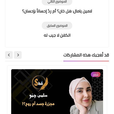
الموضوع التالي
لامين يامال: هل خان؟ أم ردّ إحساناً بإحسان؟
الموضوع السابق
الكفن لا جيب له
قد تُعجبك هذه المشاركات
شعر