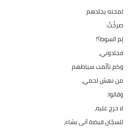
على مقام سبا
لمحته يجلدهم
فيديوهات
صرخْتُ:
اقتباسات روائية
لِم السوط؟!
أعداد جريدة سبا
فجلدوني،
وكم تألّمت سياطهم
من نهش لحمي،
وقالوا:
لا حرج عليه،
للسجّان قبضة أنى يشاء،